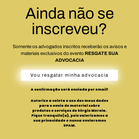
Ainda não se
inscreveu?
Somente os advogados inscritos receberão os avisos e
materiais exclusivos do evento
RESGATE SUA
ADVOCACIA
Vou resgatar minha advocacia
A confirmação será enviada por email!
Autorizo a coleta e uso dos meus dados
para o envio de material sobre
produtos e serviços do Sérgio Merola.
Fique tranquilo(a), pois valorizamos a
sua privacidade e nunca enviaremos
SPAM.