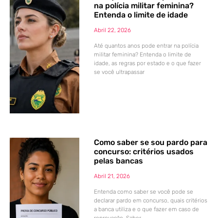
na polícia militar feminina?
Entenda o limite de idade
Abril 22, 2026
Até quantos anos pode entrar na polícia
militar feminina? Entenda o limite de
idade, as regras por estado e o que fazer
se você ultrapassar
Como saber se sou pardo para
concurso: critérios usados
pelas bancas
Abril 21, 2026
Entenda como saber se você pode se
declarar pardo em concurso, quais critérios
a banca utiliza e o que fazer em caso de