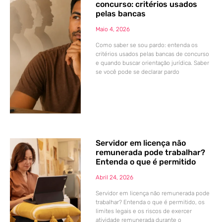
concurso: critérios usados
pelas bancas
Maio 4, 2026
Como saber se sou pardo: entenda os
critérios usados pelas bancas de concurso
e quando buscar orientação jurídica. Saber
se você pode se declarar pardo
Servidor em licença não
remunerada pode trabalhar?
Entenda o que é permitido
Abril 24, 2026
Servidor em licença não remunerada pode
trabalhar? Entenda o que é permitido, os
limites legais e os riscos de exercer
atividade remunerada durante o