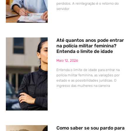
perdidos. A reintegração é o retorno do
servidor
Até quantos anos pode entrar
na polícia militar feminina?
Entenda o limite de idade
Maio 12, 2026
Entenda o limite de idade para entrar na
polícia militar feminina, as variações por
estado e as possibilidades jurídicas. O
ingresso das mulheres na carreira
Como saber se sou pardo para