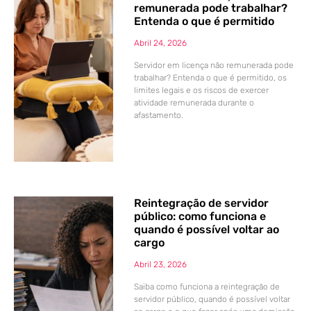
remunerada pode trabalhar?
Entenda o que é permitido
Abril 24, 2026
Servidor em licença não remunerada pode
trabalhar? Entenda o que é permitido, os
limites legais e os riscos de exercer
atividade remunerada durante o
afastamento.
Reintegração de servidor
público: como funciona e
quando é possível voltar ao
cargo
Abril 23, 2026
Saiba como funciona a reintegração de
servidor público, quando é possível voltar