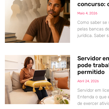
concurso: 
Maio 4, 2026
Como saber se s
pelas bancas d
jurídica. Saber
Servidor e
pode traba
permitido
Abril 24, 2026
Servidor em li
Entenda o que é 
de exercer ativ