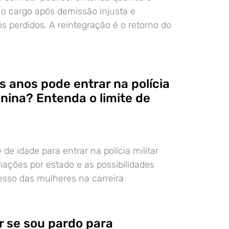
 ao cargo após demissão injusta e
os perdidos. A reintegração é o retorno do
s anos pode entrar na polícia
inina? Entenda o limite de
 de idade para entrar na polícia militar
riações por estado e as possibilidades
resso das mulheres na carreira
 se sou pardo para