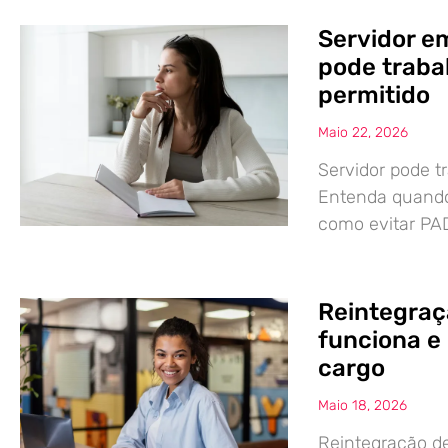
Servidor e
pode traba
permitido
Maio 22, 2026
Servidor pode 
Entenda quando 
como evitar PAD
Reintegraç
funciona e 
cargo
Maio 18, 2026
Reintegração de