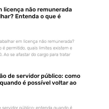
m licença não remunerada
lhar? Entenda o que é
trabalhar em licença não remunerada?
é permitido, quais limites existem e
. Ao se afastar do cargo para tratar
ão de servidor público: como
quando é possível voltar ao
 servidor público: entenda quando é