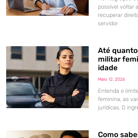
possível voltar
recuperar direit
servidor
Até quanto
militar fem
idade
Maio 12, 2026
Entenda o limite
feminina, as va
jurídicas. O ing
Como saber