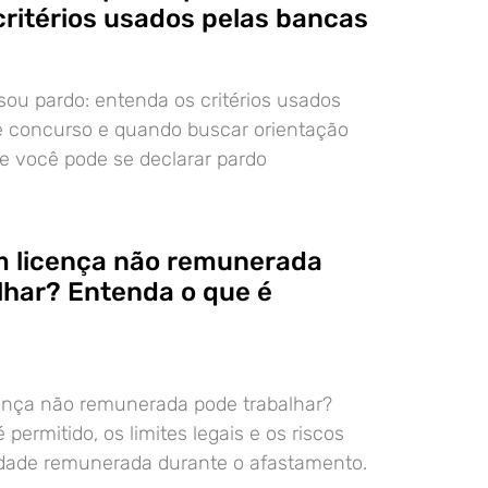
critérios usados pelas bancas
ou pardo: entenda os critérios usados
e concurso e quando buscar orientação
 se você pode se declarar pardo
m licença não remunerada
lhar? Entenda o que é
cença não remunerada pode trabalhar?
permitido, os limites legais e os riscos
idade remunerada durante o afastamento.