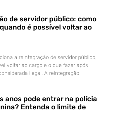
ão de servidor público: como
quando é possível voltar ao
iona a reintegração de servidor público,
el voltar ao cargo e o que fazer após
nsiderada ilegal. A reintegração
s anos pode entrar na polícia
inina? Entenda o limite de