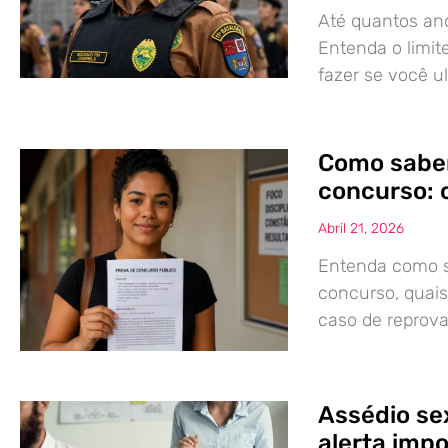
Até quantos ano
Entenda o limit
fazer se você u
Como saber
concurso: 
Abril 21, 2026
Entenda como s
concurso, quais 
caso de reprov
Assédio se
alerta imp