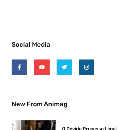
Social Media
New From Animag
O Devido Processo Legal