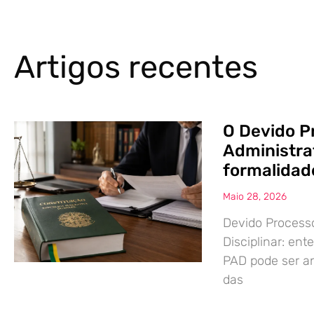
Artigos recentes
O Devido P
Administrat
formalidade
Maio 28, 2026
Devido Processo
Disciplinar: en
PAD pode ser an
das