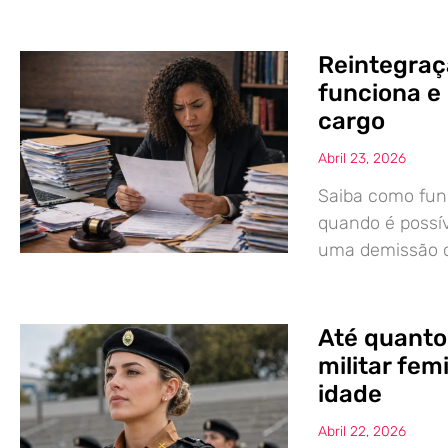
Reintegraç
funciona e 
cargo
Abril 23, 2026
Saiba como func
quando é possív
uma demissão co
Até quanto
militar fem
idade
Abril 22, 2026