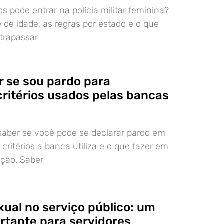
s pode entrar na polícia militar feminina?
e de idade, as regras por estado e o que
ltrapassar
 se sou pardo para
critérios usados pelas bancas
aber se você pode se declarar pardo em
critérios a banca utiliza e o que fazer em
ação. Saber
xual no serviço público: um
ortante para servidores