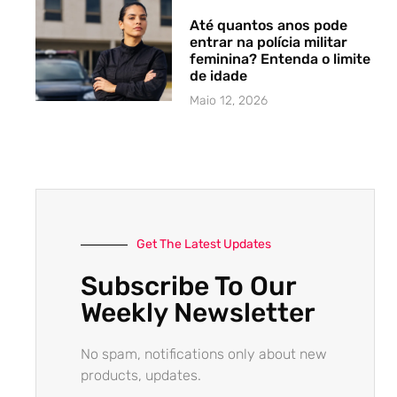
Até quantos anos pode
entrar na polícia militar
feminina? Entenda o limite
de idade
Maio 12, 2026
Get The Latest Updates
Subscribe To Our
Weekly Newsletter
No spam, notifications only about new
products, updates.