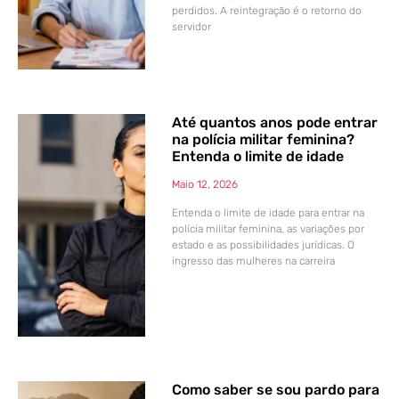
perdidos. A reintegração é o retorno do
servidor
Até quantos anos pode entrar
na polícia militar feminina?
Entenda o limite de idade
Maio 12, 2026
Entenda o limite de idade para entrar na
polícia militar feminina, as variações por
estado e as possibilidades jurídicas. O
ingresso das mulheres na carreira
Como saber se sou pardo para