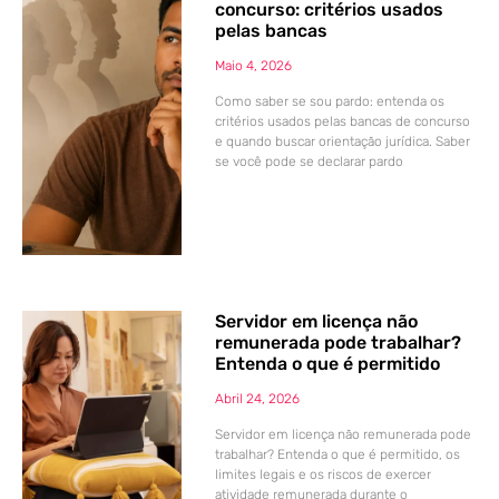
concurso: critérios usados
pelas bancas
Maio 4, 2026
Como saber se sou pardo: entenda os
critérios usados pelas bancas de concurso
e quando buscar orientação jurídica. Saber
se você pode se declarar pardo
Servidor em licença não
remunerada pode trabalhar?
Entenda o que é permitido
Abril 24, 2026
Servidor em licença não remunerada pode
trabalhar? Entenda o que é permitido, os
limites legais e os riscos de exercer
atividade remunerada durante o