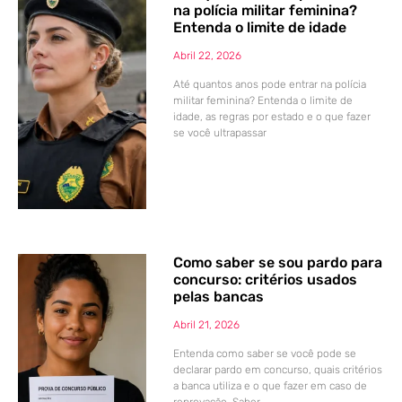
na polícia militar feminina?
Entenda o limite de idade
Abril 22, 2026
Até quantos anos pode entrar na polícia
militar feminina? Entenda o limite de
idade, as regras por estado e o que fazer
se você ultrapassar
Como saber se sou pardo para
concurso: critérios usados
pelas bancas
Abril 21, 2026
Entenda como saber se você pode se
declarar pardo em concurso, quais critérios
a banca utiliza e o que fazer em caso de