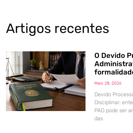
Artigos recentes
O Devido P
Administrat
formalidade
Maio 28, 2026
Devido Processo
Disciplinar: en
PAD pode ser an
das