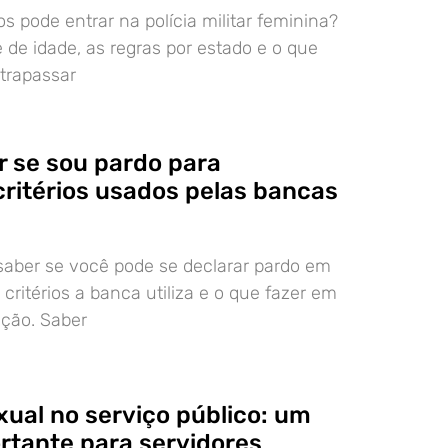
s pode entrar na polícia militar feminina?
e de idade, as regras por estado e o que
ltrapassar
 se sou pardo para
critérios usados pelas bancas
aber se você pode se declarar pardo em
critérios a banca utiliza e o que fazer em
ação. Saber
xual no serviço público: um
ortante para servidores