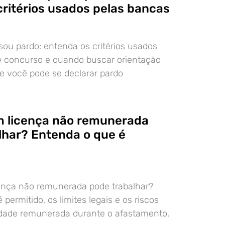
critérios usados pelas bancas
ou pardo: entenda os critérios usados
e concurso e quando buscar orientação
 se você pode se declarar pardo
m licença não remunerada
lhar? Entenda o que é
cença não remunerada pode trabalhar?
permitido, os limites legais e os riscos
idade remunerada durante o afastamento.