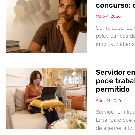
concurso: 
Maio 4, 2026
Como saber se s
pelas bancas d
jurídica. Saber
Servidor e
pode traba
permitido
Abril 24, 2026
Servidor em li
Entenda o que é 
de exercer ativ