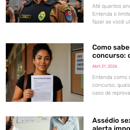
Até quantos ano
Entenda o limit
fazer se você u
Como saber
concurso: 
Abril 21, 2026
Entenda como s
concurso, quais 
caso de reprov
Assédio se
alerta imp