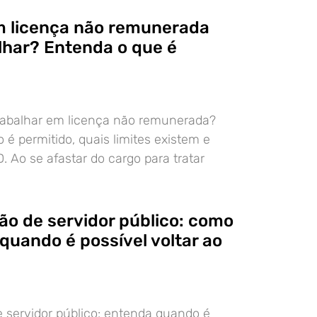
m licença não remunerada
lhar? Entenda o que é
trabalhar em licença não remunerada?
é permitido, quais limites existem e
. Ao se afastar do cargo para tratar
ão de servidor público: como
quando é possível voltar ao
 servidor público: entenda quando é