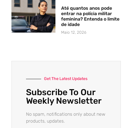
Até quantos anos pode
entrar na polícia militar
feminina? Entenda o limite
de idade
Maio 12, 2026
Get The Latest Updates
Subscribe To Our
Weekly Newsletter
No spam, notifications only about new
products, updates.