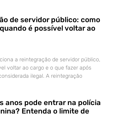
ão de servidor público: como
quando é possível voltar ao
iona a reintegração de servidor público,
el voltar ao cargo e o que fazer após
nsiderada ilegal. A reintegração
s anos pode entrar na polícia
inina? Entenda o limite de