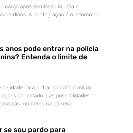
 ao cargo após demissão injusta e
os perdidos. A reintegração é o retorno do
s anos pode entrar na polícia
inina? Entenda o limite de
 de idade para entrar na polícia militar
riações por estado e as possibilidades
resso das mulheres na carreira
 se sou pardo para