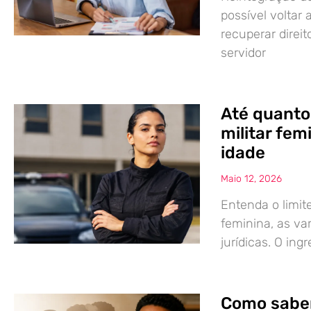
possível voltar
recuperar direit
servidor
Até quanto
militar fem
idade
Maio 12, 2026
Entenda o limite
feminina, as va
jurídicas. O ing
Como saber