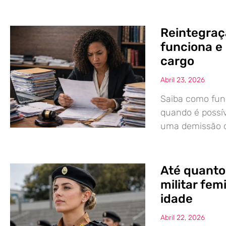
Reintegraç
funciona e 
cargo
Abril 23, 2026
Saiba como func
quando é possív
uma demissão co
Até quanto
militar fem
idade
Abril 22, 2026