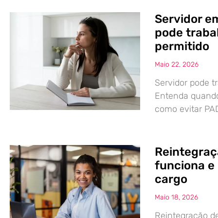
Servidor e
pode traba
permitido
Maio 22, 2026
Servidor pode 
Entenda quando 
como evitar PAD
Reintegraç
funciona e 
cargo
Maio 18, 2026
Reintegração de