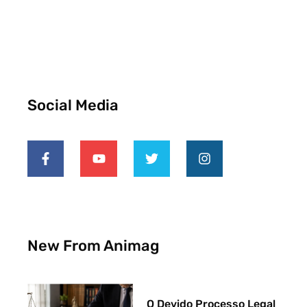
Social Media
New From Animag
O Devido Processo Legal