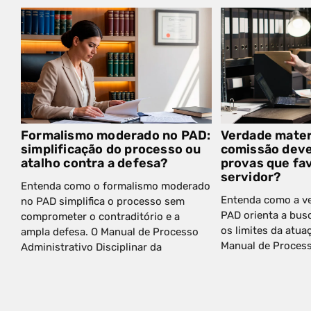
Formalismo moderado no PAD:
Verdade materi
simplificação do processo ou
comissão dev
atalho contra a defesa?
provas que fa
servidor?
Entenda como o formalismo moderado
Entenda como a ve
no PAD simplifica o processo sem
PAD orienta a busc
comprometer o contraditório e a
os limites da atua
ampla defesa. O Manual de Processo
Manual de Process
Administrativo Disciplinar da