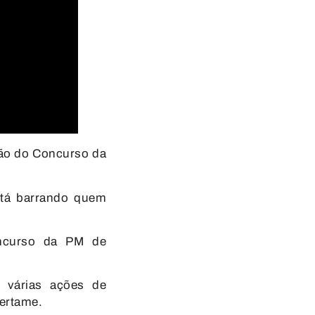
ição do Concurso
da
stá barrando quem
ncurso da PM de
 várias ações de
ertame.