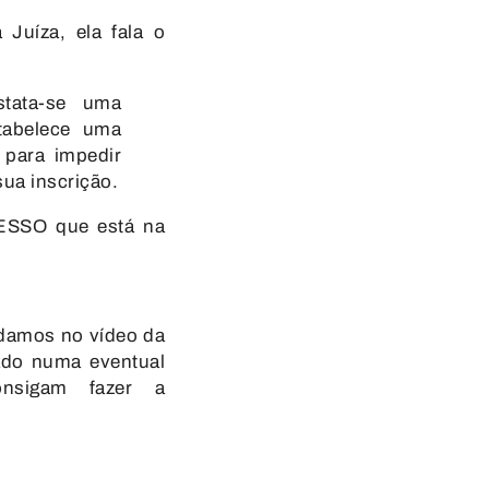
 Juíza, ela fala o
stata-se uma
stabelece uma
 para impedir
 sua inscrição.
ESSO que está na
rdamos no vídeo da
zado numa eventual
nsigam fazer a