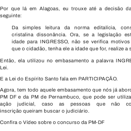
Por que lá em Alagoas, eu trouxe até
a decisão da
seguinte:
Da simples leitura da norma editalícia,
con
cristalina dissonância.
Ora, se a legislação e
idade para INGRESSO, não se verifica
motivos
que o cidadão,
tenha ele a idade que for,
realize a
Então, ela utilizou no embasamento a
palavra INGR
Lei.
E a Lei do Espírito Santo fala em
PARTICIPAÇÃO.
Agora, tem todo aquele embasamento
que nós já abo
PM DF e da PM de Pernambuco,
que pode ser utili
ação judicial, caso as pessoas que
não co
inscrição
queiram buscar o judiciário.
Confira o Vídeo sobre o concurso da PM-DF