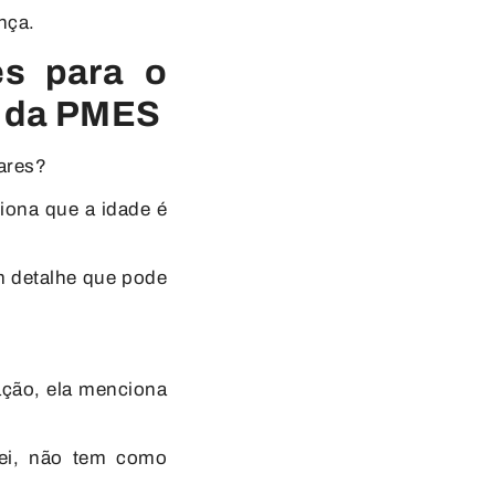
nça.
es para o
o da PMES
ares?
ciona que a idade
é
m detalhe
que pode
ação,
ela menciona
Lei, não tem como