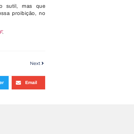
to sutil, mas que
essa proibição, no
F
.
Next
er
Email