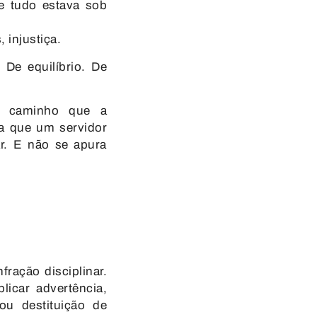
e tudo estava sob
 injustiça.
De equilíbrio. De
caminho que a
ta que um servidor
r. E não se apura
fração disciplinar.
plicar
advertência
,
ou
destituição de