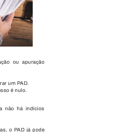
mação ou apuração
urar um PAD
.
esso é
nulo
.
a não há indícios
ras, o PAD já pode