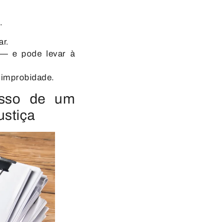
.
ar.
 — e pode levar à
 improbidade.
asso de um
ustiça