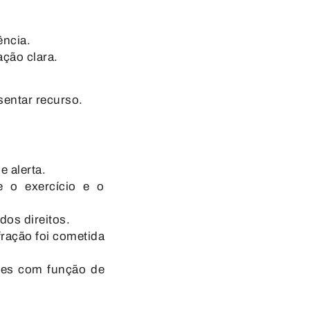
ência.
ação clara
.
sentar recurso.
 alerta.
 o exercício e o
dos direitos.
ração foi cometida
res com função de