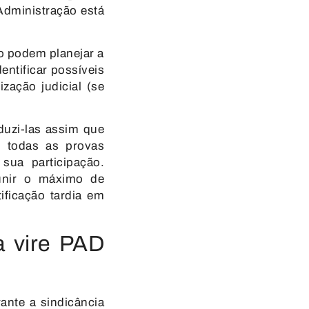
Administração está
o podem planejar a
entificar possíveis
zação judicial (se
duzi-las assim que
, todas as provas
sua participação.
eunir o máximo de
ificação tardia em
a vire PAD
ante a sindicância