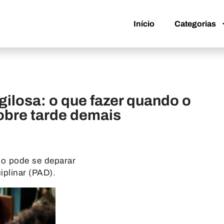
Início
Categorias
Início
Categorias
gilosa: o que fazer quando o
obre tarde demais
co pode se deparar
iplinar (PAD).