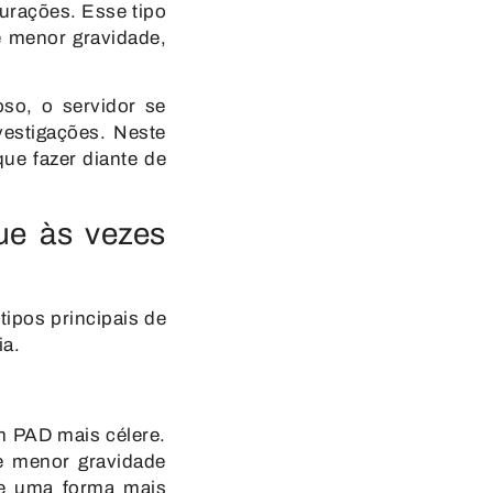
purações. Esse tipo
e menor gravidade,
oso, o servidor se
vestigações. Neste
que fazer diante de
ue às vezes
tipos principais de
ia.
m PAD mais célere.
de menor gravidade
de uma forma mais