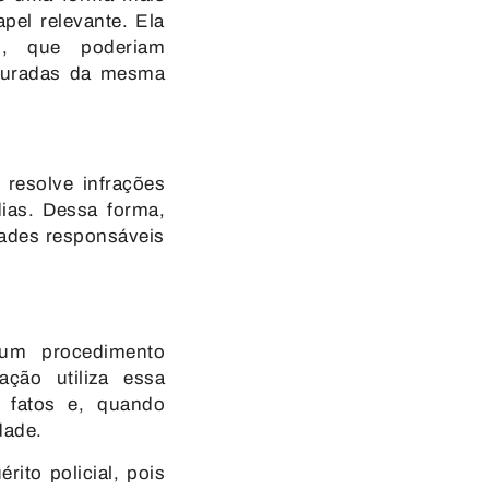
pel relevante. Ela
s, que poderiam
apuradas da mesma
 resolve infrações
ias. Dessa forma,
dades responsáveis
é um procedimento
ação utiliza essa
e fatos e, quando
dade.
ito policial, pois