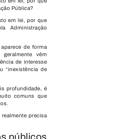
to em lei, por que
ação Pública?
to em lei, por que
la Administração
e aparece de forma
s geralmente vêm
ência de interesse
u “inexistência de
s profundidade, é
muito comuns
que
dos.
 realmente precisa
os públicos