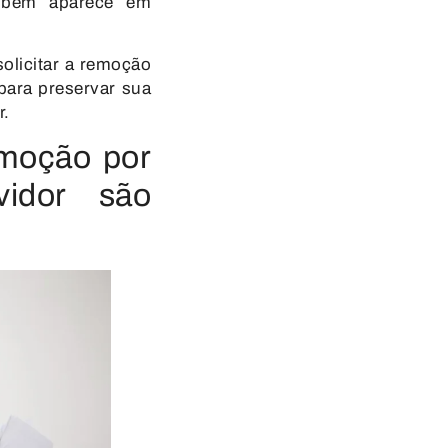
ambém aparece em
solicitar a remoção
para preservar sua
r.
emoção por
idor são