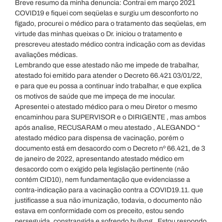
Breve resumo da minha denuncia: Contrai em março 2021
COVID19 e fiquei com seqüelas e surgiu um desconforto no
fígado, procurei o médico para o tratamento das seqüelas, em
virtude das minhas queixas o Dr. iniciou o tratamento e
prescreveu atestado médico contra indicação com as devidas
avaliações médicas.
Lembrando que esse atestado não me impede de trabalhar,
atestado foi emitido para atender o Decreto 66.421 03/01/22,
e para que eu possa a continuar indo trabalhar, e que explica
os motivos de saúde que me impeça de me inocular.
Apresentei o atestado médico para o meu Diretor o mesmo
encaminhou para SUPERVISOR e o DIRIGENTE , mas ambos
após analise, RECUSARAM o meu atestado , ALEGANDO “
atestado médico para dispensa de vacinação, porém o
documento está em desacordo com o Decreto nº 66.421, de 3
de janeiro de 2022, apresentando atestado médico em
desacordo com o exigido pela legislação pertinente (não
contém CID10), nem fundamentação que evidenciasse a
contra-indicação para a vacinação contra a COVID19.11. que
justificasse a sua não imunização, todavia, o documento não
estava em conformidade com os preceito, estou sendo
perseguida, constrangida e sofrendo bullyng . Estou respondo